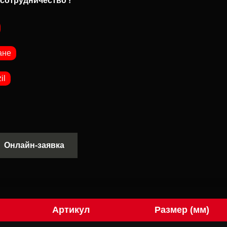
сотрудничество !
ане
il
Онлайн-заявка
Артикул
Размер (мм)