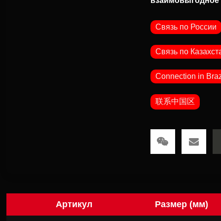
взаимовыгодное 
Связь по России
Связь по Казахст
Connection in Braz
联系中国区
Артикул
Размер (мм)